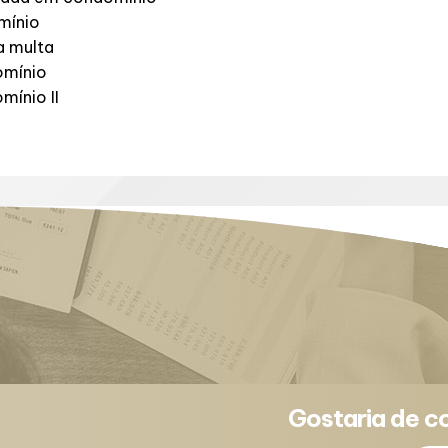
mínio
a multa
omínio
mínio II
Gostaria de c