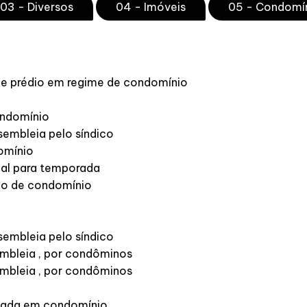
03 - Diversos
04 - Imóveis
05 - Condomí
de prédio em regime de condomínio
ondomínio
embleia pelo síndico
omínio
ial para temporada
ão de condomínio
embleia pelo síndico
mbleia , por condôminos
mbleia , por condôminos
itada em condomínio