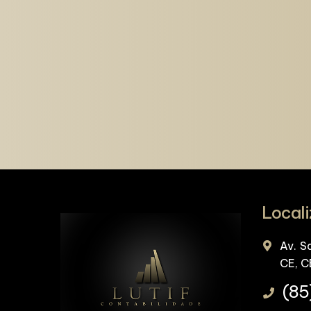
Local
Av. S
CE, 
(85