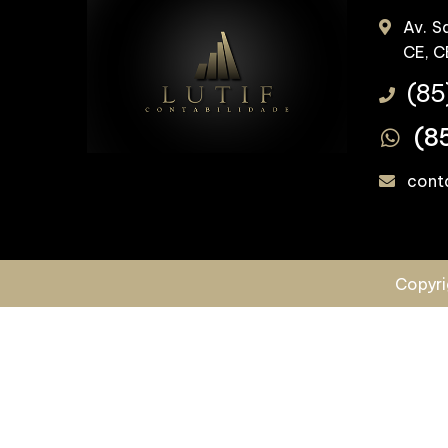
Av. S
CE, 
(85
(8
cont
Copyr