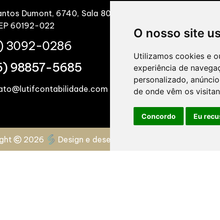
antos Dumont, 6740, Sala 808, Merit Offices & Mall, Bair
CEP 60192-022
O nosso site u
) 3092-0286
Utilizamos cookies e o
5) 98857-5685
experiência de navega
personalizado, anúncios
ato@lutifcontabilidade.com
de onde vêm os visitan
Concordo
Eu recu
ight
2026
Design e desenvolvimento
|
Lutif Contab